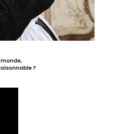
u monde,
raisonnable ?