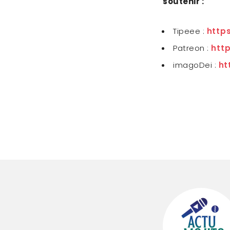
soutenir :
Tipeee :
http
Patreon :
htt
imagoDei :
ht