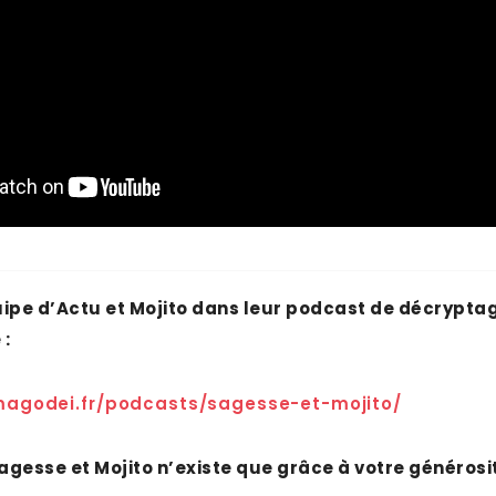
uipe d’Actu et Mojito dans leur podcast de décrypta
 :
magodei.fr/podcasts/sagesse-et-mojito/
gesse et Mojito n’existe que grâce à votre générosit