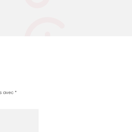
és avec
*