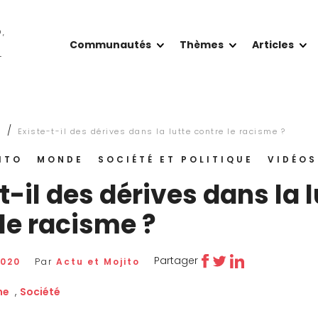
O,
Communautés
Thèmes
Articles
T
/
s
Existe-t-il des dérives dans la lutte contre le racisme ?
ITO
MONDE
SOCIÉTÉ ET POLITIQUE
VIDÉOS
t-il des dérives dans la l
le racisme ?
Partager
2020
Par
Actu et Mojito
me
,
Société