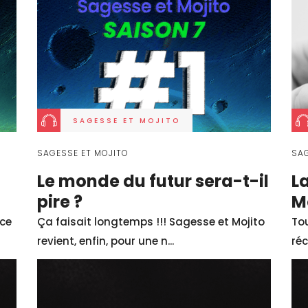
SAGESSE ET MOJITO
SAGESSE ET MOJITO
SAG
Le monde du futur sera-t-il
L
pire ?
M
nce
Ça faisait longtemps !!! Sagesse et Mojito
Tou
revient, enfin, pour une n...
réc