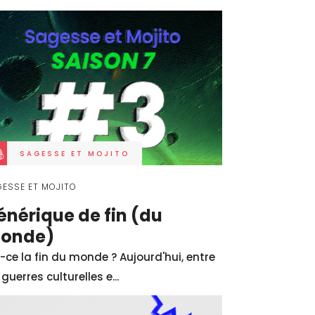
tions enregistrées
ensemble de la
pirituels pour guider
t aspirations.
SAGESSE ET MOJITO
ESSE ET MOJITO
énérique de fin (du
onde)
-ce la fin du monde ? Aujourd'hui, entre
 guerres culturelles e...