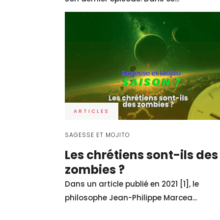
Des podc
Si la situation san
mais aussi à sa
rubrique Podcasts 
teinte de spiritual
sur la voie du dév
ARTICLES
du potentiel de
SAGESSE ET MOJITO
Les chrétiens sont-ils des
imagoDe
zombies ?
Dans un article publié en 2021 [1], le
philosophe Jean-Philippe Marcea...
Au-delà des frontiè
notre qualité d