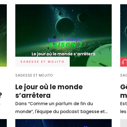
rapport à ce qui nous entoure et à notre vocation… Les conversa
 par Sagesse et Mojito, sont disponibles ici et s’adressent à l’
atre coins de la terre. Elles réunissent des outils concrets et s
tifs dans la réalisation sereine et consciente de leurs projets e
SAGESSE ET MOJITO
SAGESSE ET MOJITO
SAG
Le jour où le monde
G
?
s’arrêtera
m
s
Dans “Comme un parfum de fin du
Est
monde”, l'équipe du podcast Sagesse et...
les