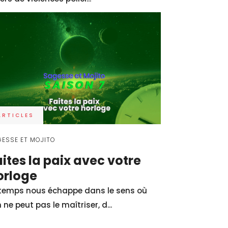
spirituel
à lui-même, à la vie
bliés dans notre
et une irréductible
e de notre collectif
n de nos talents et
ARTICLES
ons, analyses de
ESSE ET MOJITO
aites la paix avec votre
re média
orloge
 temps nous échappe dans le sens où
n ne peut pas le maîtriser, d...
e à la réflexion sur
 la joie et à la