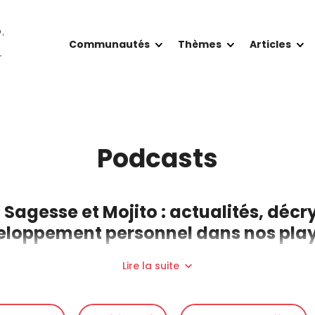
O,
Communautés
Thèmes
Articles
T
Podcasts
 Sagesse et Mojito : actualités, décr
loppement personnel dans nos play
Lire la suite
ni de raccourcis », c’est un peu le leitmotiv que l’on entend e
ls et généreux enregistrés par Sagesse et Mojito, ou d’autres v
imagoDei.