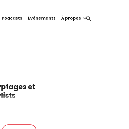
Podcasts
Événements
À propos
yptages et
lists
n filigrane dans les
oix du collectif