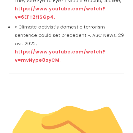
They See Eye To Eye? | Middle Ground, Jubilee,
https://www.youtube.com/watch?
v=6EFHZfISGp4.
« Climate activist’s domestic terrorism
sentence could set precedent », ABC News, 29
avr. 2022,
https://www.youtube.com/watch?
v=mvNype8oyCM.