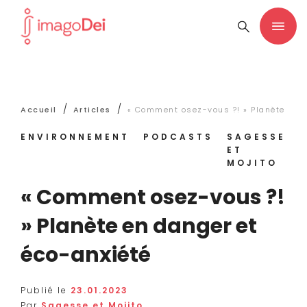
/
/
Accueil
Articles
« Comment osez-vous ?! » Planète en d
ENVIRONNEMENT
PODCASTS
SAGESSE
ET
MOJITO
« Comment osez-vous ?!
» Planète en danger et
éco-anxiété
Publié le
23.01.2023
Par
Sagesse et Mojito