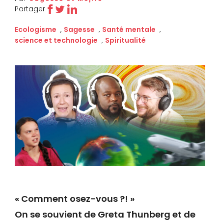
Partager
Ecologisme
,
Sagesse
,
Santé mentale
,
science et technologie
,
Spiritualité
« Comment osez-vous ?! »
On se souvient de Greta Thunberg et de