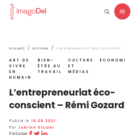
/
/
Accueil
Articles
L’entrepreneuriat éco-conscient – Rém
ART DE
BIEN-
CULTURE
ÉCONOMIE
VIVRE
ÊTRE AU
ET
EN
TRAVAIL
MÉDIAS
HUMAIN
L’entrepreneuriat éco-
conscient – Rémi Gozard
Publié le
16.09.2021
Par
Joëline Studer
Partager