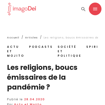
/
/
Accueil
Articles
Les religions, boucs émissaires de la
ACTU
PODCASTS
SOCIÉTÉ
SPIRITU
ET
ET
MOJITO
POLITIQUE
Les religions, boucs
émissaires de la
pandémie ?
Publié le
28.04.2020
Par
Actu et Mojito