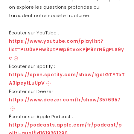
on explore les questions profondes qui
taraudent notre société fracturée.
Écouter sur YouTube :
https://www.youtube.com/playlist?
list=PLU0vPHw3ptPWp9tVoKPjP9nrN5gPLS9y
e
Écouter sur Spotify :
https://open.spotify.com/show/1goLGTYTxT
A3lpeytLuUpV
Écouter sur Deezer :
https://www.deezer.com/fr/show/3576957
Écouter sur Apple Podcast :
https://podcasts.apple.com/fr/podcast/p
oliti-quoi/id1619261290