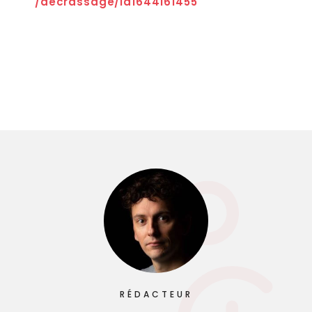
/décrassage/id1644161455
RÉDACTEUR