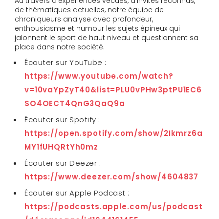
Au travers d’expériences vécues, d’invités reconnus,
de thématiques actuelles, notre équipe de
chroniqueurs analyse avec profondeur,
enthousiasme et humour les sujets épineux qui
jalonnent le sport de haut niveau et questionnent sa
place dans notre société.
Écouter sur YouTube :
https://www.youtube.com/watch?
v=10vaYpZyT40&list=PLU0vPHw3ptPU1EC6
SO4OECT4QnG3QaQ9a
Écouter sur Spotify :
https://open.spotify.com/show/2Ikmrz6a
MY1fUHQRtYh0mz
Écouter sur Deezer :
https://www.deezer.com/show/4604837
Écouter sur Apple Podcast :
https://podcasts.apple.com/us/podcast