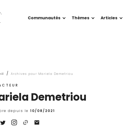
O,
Communautés
Thèmes
Articles
T
/
il
Archives pour Mariela Demetriou
ACTEUR
ariela Demetriou
re depuis le
10/08/2021