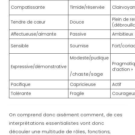
Compatissante
Timide/réservée
Clairvoyan
Plein de r
Tendre de cœur
Douce
(débrouill
Affectueuse/aimante
Passive
Ambitieux
Sensible
Soumise
Fort/coria
Modeste/pudique
Pragmati
Expressive/démonstrative
d’action »
/chaste/sage
Pacifique
Capricieuse
Actif
Tolérante
Fragile
Courageu
On comprend donc aisément comment, de ces
interprétations essentialistes vont donc
découler une multitude de rôles, fonctions,