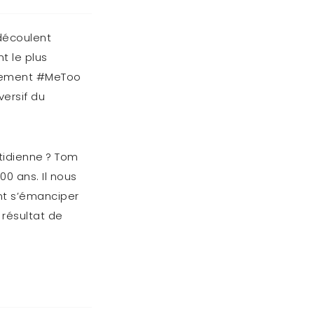
découlent
t le plus
ouvement #MeToo
ersif du
otidienne ? Tom
00 ans. Il nous
nt s’émanciper
 résultat de