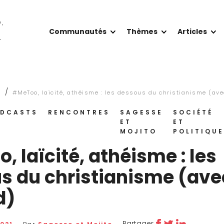
O,
Communautés
Thèmes
Articles
T
/
s
#MeToo​, laïcité, athéisme : les dessous du christianisme (av
DCASTS
RENCONTRES
SAGESSE
SOCIÉTÉ
ET
ET
MOJITO
POLITIQUE
, laïcité, athéisme : les
s du christianisme (av
d)
Partager