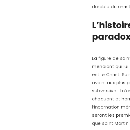
durable du chris
L’histoi
paradox
La figure de sai
mendiant qui lui
est le Christ. S
avoirs aux plus p
subversive. Il n’
choquant et horri
l’incarnation mêm
seront les premie
que saint Martin