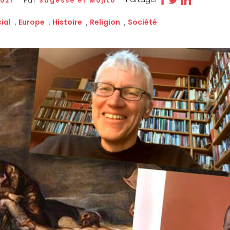
2021
Par
Sagesse et Mojito
ial
,
Europe
,
Histoire
,
Religion
,
Société