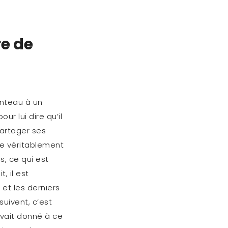
re de
anteau à un
r lui dire qu’il
partager ses
ure véritablement
s, ce qui est
, il est
 et les derniers
suivent, c’est
avait donné à ce