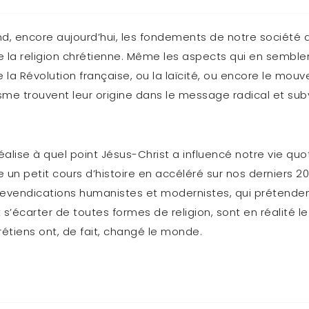
d, encore aujourd’hui, les fondements de notre société 
 la religion chrétienne. Même les aspects qui en semblen
la Révolution française, ou la laïcité, ou encore le m
me trouvent leur origine dans le message radical et subv
réalise à quel point Jésus-Christ a influencé notre vie qu
e un petit cours d’histoire en accéléré sur nos derniers 20
revendications humanistes et modernistes, qui prétende
t s’écarter de toutes formes de religion, sont en réalité le
tiens ont, de fait, changé le monde.