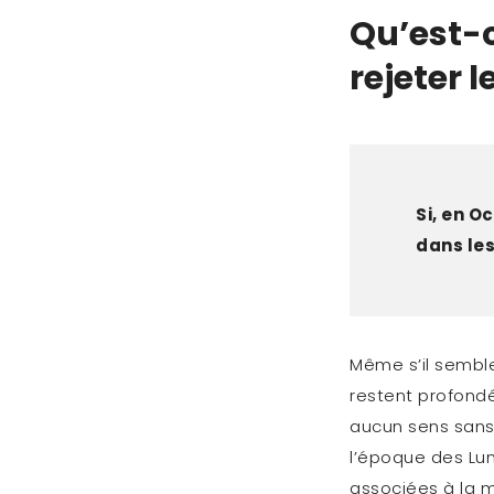
Qu’est-c
rejeter 
Si, en O
dans le
Même s’il sembl
restent profondé
aucun sens sans 
l’époque des Lum
associées à la m