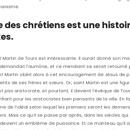
tianisme.
re des chrétiens est une histoi
es.
nt Martin de Tours est intéressante. Il aurait donné son m
 demandait l’aumône, et ce mendiant se serait retourné pou
aint Martin obéit alors à cet encouragement de Jésus de 
etits de ses frères et sœurs. Or, saint Martin est une fig
est pas aristocrate, et pourtant, il devient l’évêque de Tour
fiant pour les aristocrates bien pensants de la ville. En fait
e de l’idéal selon lequel les premiers seront les derniers
rs. Mais ce qu’il se passe par après, dans les siècles qui 
 devient un emblème de puissance. Et ce manteau qu’il 