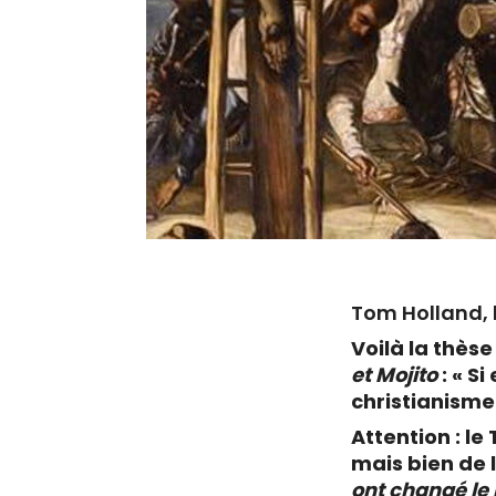
Tom Holland, l
Voilà la thès
et Mojito
: « S
christianisme
Attention : l
mais bien de 
ont changé l