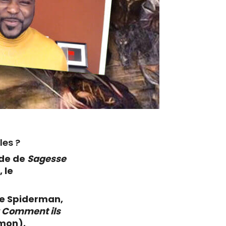
les ?
ode de
Sagesse
 le
 de Spiderman,
: Comment ils
imon).