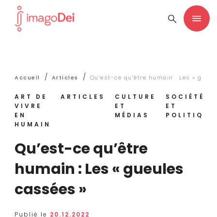
/
/
Accueil
Articles
Qu’est-ce qu’être humain : Les « gueu
ART DE
ARTICLES
CULTURE
SOCIÉTÉ
VIVRE
ET
ET
EN
MÉDIAS
POLITIQUE
HUMAIN
Qu’est-ce qu’être
humain : Les « gueules
cassées »
Publié le
20.12.2022